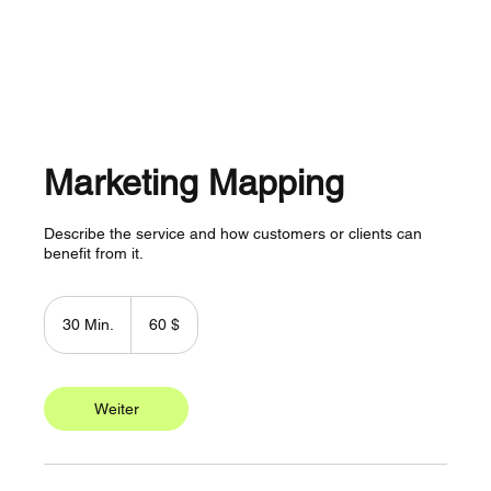
Marketing Mapping
Describe the service and how customers or clients can
benefit from it.
60
US-
30 Min.
3
60 $
Dollar
0
M
i
n
Weiter
.